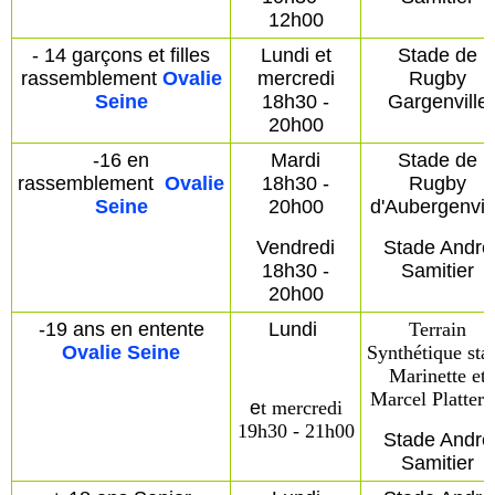
12h00
- 14 garçons et filles
Lundi et
Stade de
rassemblement
Ovalie
mercredi
Rugby
Seine
18h30 -
Gargenville
20h00
-16 en
Mardi
Stade de
rassemblement
Ovalie
18h30 -
Rugby
Seine
20h00
d'Aubergenvil
Vendredi
Stade André
18h30 -
Samitier
20h00
-19 ans en entente
Lundi
Terrain
Ovalie Seine
Synthétique sta
Marinette et
Marcel Platteri
e
t mercredi
19h30 - 21h00
Stade André
Samitier