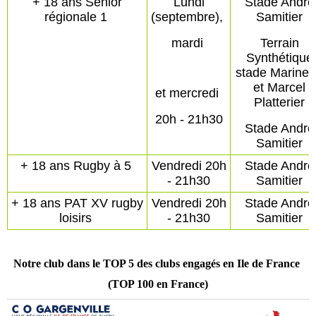
+ 18 ans Senior
Lundi
Stade André
régionale 1
(septembre),
Samitier
mardi
Terrain
Synthétique
stade Marinet
et Marcel
et mercredi
Platterier
20h - 21h30
Stade André
Samitier
+ 18 ans Rugby à 5
Vendredi 20h
Stade André
- 21h30
Samitier
+ 18 ans PAT XV rugby
Vendredi 20h
Stade André
loisirs
- 21h30
Samitier
Notre club dans le TOP 5 des clubs engagés en Ile de France
(TOP 100 en France)